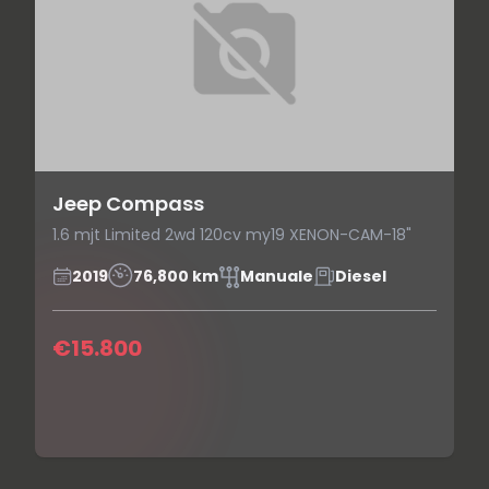
Jeep Compass
1.6 mjt Limited 2wd 120cv my19 XENON-CAM-18"
2019
76,800 km
Manuale
Diesel
€15.800