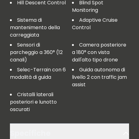
Hill Descent Control
Blind Spot
Monitoring
Sistema di
Adaptive Cruise
mantenimento della
Control
carreggiata
Sensori di
Camera posteriore
parcheggio a 360° (12
a 180° con vista
canali)
dall'alto tipo drone
Selec-Terrain con 6
Guida autonoma di
modalità di guida
livello 2 con traffic jam
assist
Cristalli laterali
posteriori e lunotto
oscurati
Specifiche