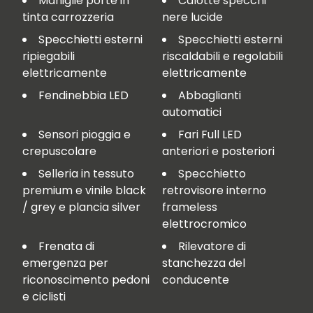
Maniglie porte in
Calotte specchi
tinta carrozzeria
nere lucide
Specchietti esterni
Specchietti esterni
ripiegabili
riscaldabili e regolabili
elettricamente
elettricamente
Fendinebbia LED
Abbaglianti
automatici
Sensori pioggia e
Fari Full LED
crepuscolare
anteriori e posteriori
Selleria in tessuto
Specchietto
premium e vinile black
retrovisore interno
/ grey e plancia silver
frameless
elettrocromico
Frenata di
Rilevatore di
emergenza per
stanchezza del
riconoscimento pedoni
conducente
e ciclisti