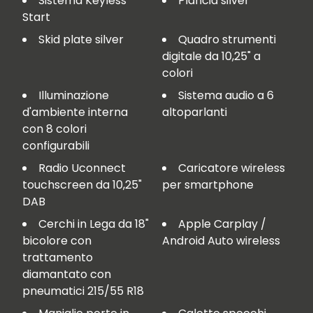
Sistema Keyless
Plancia silver
Start
Skid plate silver
Quadro strumenti
digitale da 10,25" a
colori
Illuminazione
Sistema audio a 6
d'ambiente interna
altoparlanti
con 8 colori
configurabili
Radio Uconnect
Caricatore wireless
touchscreen da 10,25"
per smartphone
DAB
Cerchi in Lega da 18"
Apple Carplay /
bicolore con
Android Auto wireless
trattamento
diamantato con
pneumatici 215/55 R18