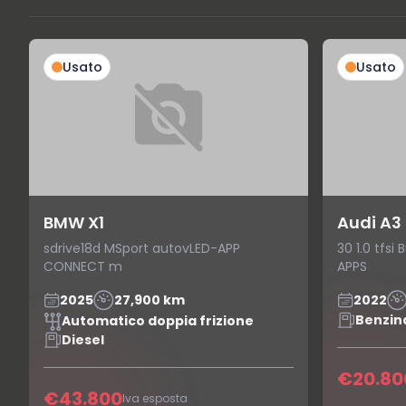
Usato
Usato
BMW X1
Audi A3
sdrive18d MSport autovLED-APP
30 1.0 tfs
CONNECT m
APPS
2025
27,900 km
2022
Benzin
Automatico doppia frizione
Diesel
€20.80
€43.800
Iva esposta