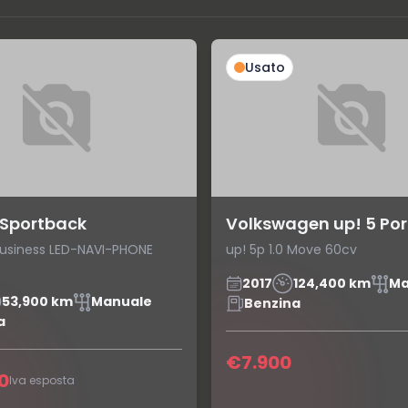
Usato
 Sportback
Volkswagen up! 5 Por
i Business LED-NAVI-PHONE
up! 5p 1.0 Move 60cv
2017
124,400 km
Ma
53,900 km
Manuale
Benzina
a
€7.900
0
Iva esposta