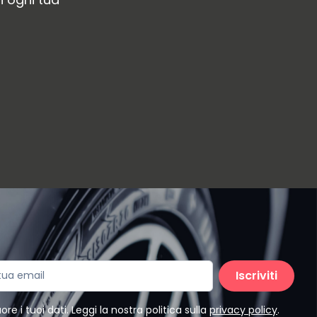
Iscriviti
e i tuoi dati. Leggi la nostra politica sulla
privacy policy
.