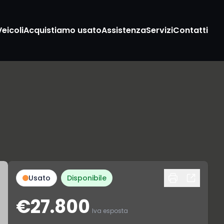
Veicoli
Acquistiamo usato
Assistenza
Servizi
Contatti
Usato
Disponibile
€27.800
Iva esposta