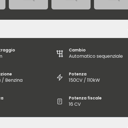
traggio
Cambio
m
Automatico sequenziale
azione
Potenza
a / Benzina
150CV / 110kW
za
Potenza fiscale
16 CV