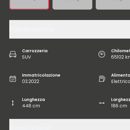
Panoramica
Carrozzeria
Chilome
SUV
65102 k
Immatricolazione
Aliment
03.2022
Elettric
Lunghezza
Larghez
448 cm
186 cm
Descrizione