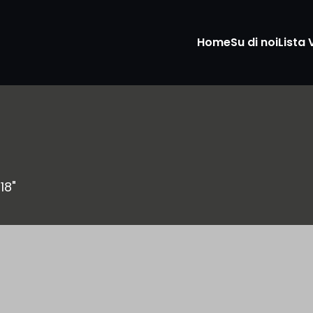
Home
Su di noi
Lista 
18"