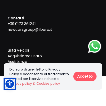
Contatti
+39 0173 361241
newcarsgroup@libero.it
Lista Veicoli
Acquistiamo usato
Assistenza
Contatti
Dichiaro di aver letto la Privacy
Policy e acconsento al trattamento
Accetto
dei dati per il servizio richiesto.
Privacy policy & Cookies policy
Chiama
Informazioni
© 2026 New Cars Group srl. Tutti i diritti riservati.
Privacy policy & Cookies policy
Realizzato con