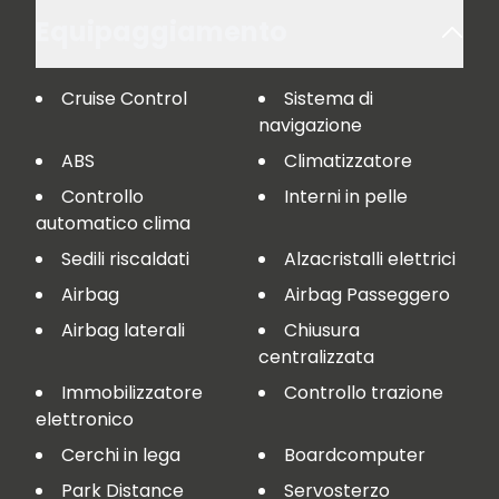
Equipaggiamento
Cruise Control
Sistema di
navigazione
ABS
Climatizzatore
Controllo
Interni in pelle
automatico clima
Sedili riscaldati
Alzacristalli elettrici
Airbag
Airbag Passeggero
Airbag laterali
Chiusura
centralizzata
Immobilizzatore
Controllo trazione
elettronico
Cerchi in lega
Boardcomputer
Park Distance
Servosterzo