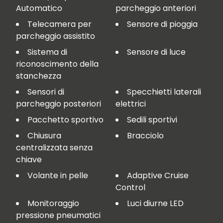
Automatico
parcheggio anteriori
Telecamera per
Sensore di pioggia
parcheggio assistito
Sistema di
Sensore di luce
riconoscimento della
stanchezza
Sensori di
Specchietti laterali
parcheggio posteriori
elettrici
Pacchetto sportivo
Sedili sportivi
Chiusura
Bracciolo
centralizzata senza
chiave
Volante in pelle
Adaptive Cruise
Control
Monitoraggio
Luci diurne LED
pressione pneumatici