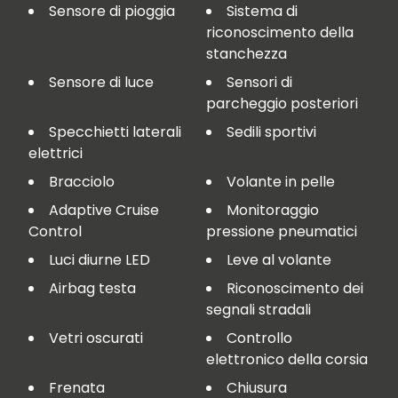
Sensore di pioggia
Sistema di
riconoscimento della
stanchezza
Sensore di luce
Sensori di
parcheggio posteriori
Specchietti laterali
Sedili sportivi
elettrici
Bracciolo
Volante in pelle
Adaptive Cruise
Monitoraggio
Control
pressione pneumatici
Luci diurne LED
Leve al volante
Airbag testa
Riconoscimento dei
segnali stradali
Vetri oscurati
Controllo
elettronico della corsia
Frenata
Chiusura