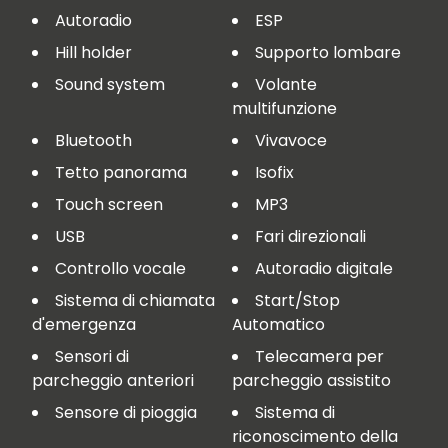
Autoradio
ESP
Hill holder
Supporto lombare
Sound system
Volante
multifunzione
Bluetooth
Vivavoce
Tetto panorama
Isofix
Touch screen
MP3
USB
Fari direzionali
Controllo vocale
Autoradio digitale
Sistema di chiamata
Start/Stop
d'emergenza
Automatico
Sensori di
Telecamera per
parcheggio anteriori
parcheggio assistito
Sensore di pioggia
Sistema di
riconoscimento della