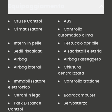
Equipaggiamento
Cruise Control
ABS
Climatizzatore
Controllo
automatico clima
Interni in pelle
Tettuccio apribile
Sedili riscaldati
Alzacristalli elettrici
Airbag
Airbag Passeggero
Airbag laterali
Chiusura
centralizzata
Immobilizzatore
Controllo trazione
elettronico
Cerchi in lega
Boardcomputer
Park Distance
Servosterzo
Control