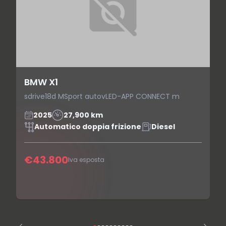
BMW X1
sdrive18d MSport autovLED-APP CONNECT m
2025
27,900 km
Automatico doppia frizione
Diesel
€43.800
Iva esposta