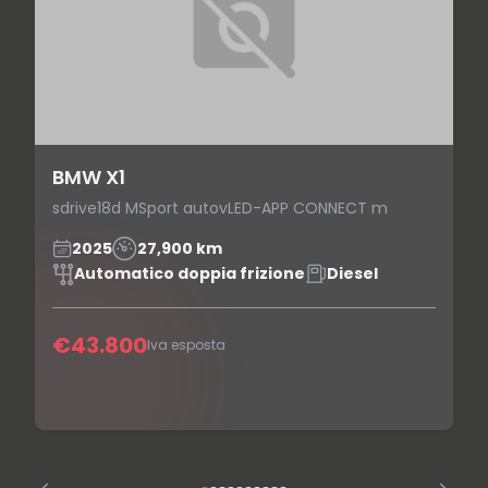
BMW X1
sdrive18d MSport autovLED-APP CONNECT m
2025
27,900 km
Automatico doppia frizione
Diesel
€43.800
Iva esposta